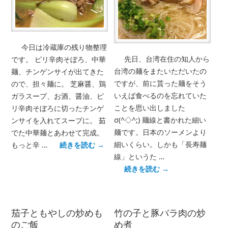
今日は冷蔵庫の残り物整理
先日、台湾在住の知人から
です。 ピリ辛肉そぼろ、中華
台湾の麺をまたいただいたの
麺、チンゲンサイが出てきた
ですが、前に貰った麺をそう
ので、担々麺に。 芝麻醤、鶏
いえば食べるのを忘れていた
ガラスープ、お酒、醤油、ピ
ことを思い出しました
リ辛肉そぼろに切ったチンゲ
σ(^◇^;) 麺線と書かれた細い
ンサイを入れてスープに。 茹
麺です。日本のソーメンより
でた中華麺とあわせて完成。
細いくらい。しかも「長寿麺
もっと辛 …
続きを読む
→
線」というた …
続きを読む
→
茄子ともやしの炒めも
竹の子と豚バラ肉の炒
のご飯
め煮