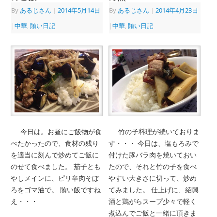
By
あるじさん
|
2014年5月14日
By
あるじさん
|
2014年4月23日
|
中華
,
賄い日記
|
中華
,
賄い日記
今日は。お昼にご飯物が食
竹の子料理が続いておりま
べたかったので、食材の残り
す・・・ 今日は、塩もろみで
を適当に刻んで炒めてご飯に
付けた豚バラ肉を焼いておい
のせて食べました。 茄子とも
たので、それと竹の子を食べ
やしメインに、ピリ辛肉そぼ
やすい大きさに切って、炒め
ろをゴマ油で。 賄い飯ですね
てみました。 仕上げに、紹興
え・・・
酒と鶏がらスープ少々で軽く
煮込んでご飯と一緒に頂きま