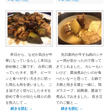
昨日から、なぜか気分が中
先日家内が牛すね肉のシチ
華になっているらしく本日は
ュー用が安かったので買って
炒め物とご飯です。 台所に残
きてくれました。 カレーもい
っていたネギ、茄子、ピーマ
いけど、醤油煮みたいのが食
ンと食べやすい大きさに切っ
べたいなーと思って、土鍋で
た鶏もも肉を使いました。 ご
大根と焼き豆腐と一緒に、鶏
ま油でざく切りにしたネギを
ガラスープ、紹興酒、醤油で
炒めて香りが出たら残りの具
煮込んでおきました。 炊き立
を投入して …
てのご飯と …
続きを読む
→
続きを読む
→