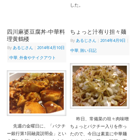
した。
四川麻婆豆腐丼-中華料
ちょっと汁有り担々麺
理黄鶴楼
By
あるじさん
|
2014年4月9日
|
By
あるじさん
|
2014年4月10日
中華
,
賄い日記
|
中華
,
外食やテイクアウト
昨日、常備菜の坦々肉味噌
先週の金曜日に、「パクチ
ちょっとパクチー入りを作っ
ー銀行第1回融資説明会」とい
たので、今日は素直に中華麺