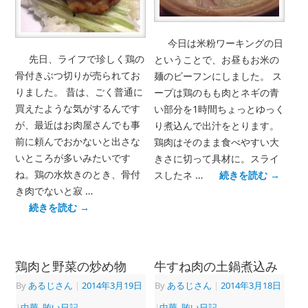
今日は米粉ワーキングの日
先日、ライフで珍しく鶏の
ということで、お昼もお米の
骨付きぶつ切りが売られてお
麺のビーフンにしました。 ス
りました。 昔は、ごく普通に
ープは鶏のもも肉とネギの青
買えたような気がするんです
い部分を1時間ちょっとゆっく
が、最近はお肉屋さんでも事
り煮込んで出汁をとります。
前に頼んでおかないと出さな
鶏肉はそのまま食べやすい大
いところが多いみたいです
きさに切って具材に。スライ
ね。鶏の水炊きのとき、骨付
スしたネ …
続きを読む
→
き肉でないと寂 …
続きを読む
→
鶏肉と野菜の炒め物
牛すね肉の土鍋煮込み
By
あるじさん
|
2014年3月19日
By
あるじさん
|
2014年3月18日
|
中華
,
賄い日記
|
中華
,
賄い日記