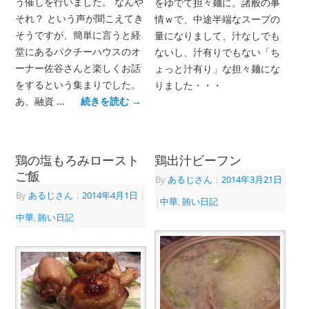
う催しを行いました。 なんや
をゆでて担々麺に。諸般の事
それ？ という声が聞こえてき
情ｗで、中途半端なスープの
そうですが、簡単に言うと経
量になりまして、汁なしでも
堂にあるパクチーハウスのオ
ないし、汁有りでもない「ち
ーナー佐谷さんと楽しくお話
ょっと汁有り」な担々麺にな
をするという集まりでした。
りました・・・
あ、融資 …
続きを読む
→
鶏の塩もろみロースト
鶏出汁ビーフン
ご飯
By
あるじさん
|
2014年3月21日
By
あるじさん
|
2014年4月1日
|
|
中華
,
賄い日記
中華
,
賄い日記