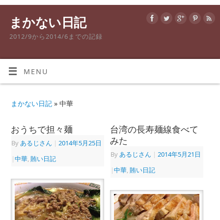
まかない日記
2012/9から2014/6までの記録
MENU
まかない日記
» 中華
おうちで担々麺
台湾の長寿麺線食べて
みた
By
あるじさん
|
2014年5月25日
By
あるじさん
|
2014年5月21日
|
中華
,
賄い日記
|
中華
,
賄い日記